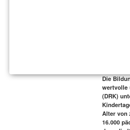
Die Bildu
wertvolle
(DRK) unt
Kindertag
Alter von
16.000 pä