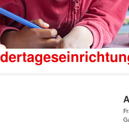
Ambulante Pflege
Spenden
Erste Hilfe
Erste Hilfe und Brandschutz
Kleiner Lebensretter
Erste Hilfe Online auf DRK.de
dertageseinrichtu
A
F
Ga