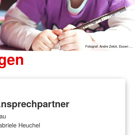
Leistungen von A-Z
Fotograf: Andre Zelck, Essen …
ngen
nsprechpartner
rau
briele Heuchel