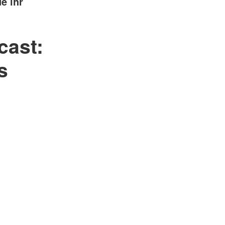
e ihr
cast:
s