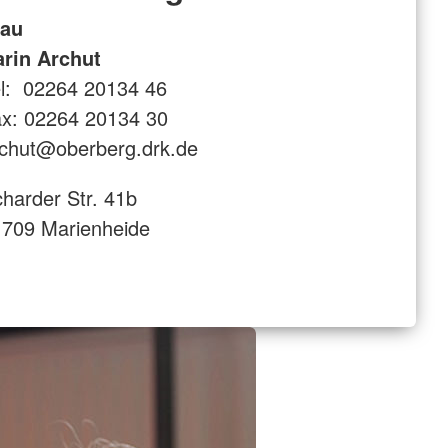
rau
arin Archut
l: 02264 20134 46
x: 02264 20134 30
chut@oberberg.drk.de
harder Str. 41b
709 Marienheide