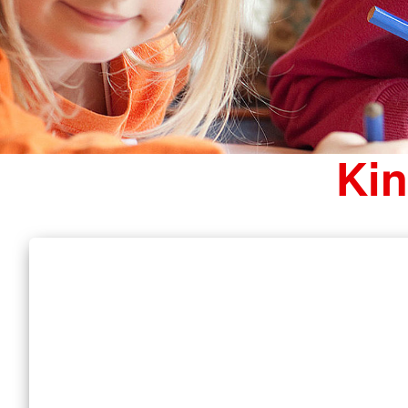
Wipperfeld
Waldbröl
Wiehl
Wipperfürth
Kin