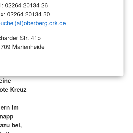
l: 02264 20134 26
x: 02264 20134 30
uchel(at)oberberg.drk.de
harder Str. 41b
709 Marienheide
eine
ote Kreuz
dern im
Knapp
azu bei,