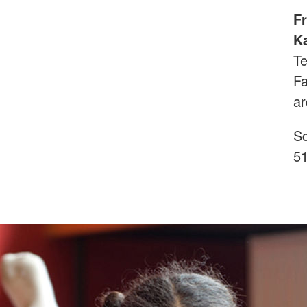
F
K
Te
Fa
ar
Sc
51