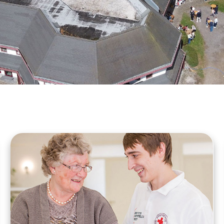
Ambulante Pflege
Spenden
Erste Hilfe
Erste Hilfe und Brandschutz
Kleiner Lebensretter
Erste Hilfe Online auf DRK.de