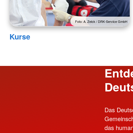
Foto: A. Zelck / DRK-Service GmbH
Kurse
Entde
Deut
Das Deutsc
Gemeinscha
das humani