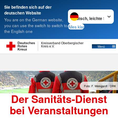
Sie befinden sich auf der
Sprache wechseln zu
deutschen Website
Suche
You are on the German website,
you can use the switch to switch to
Alles klar
the English one
Der Sanitäts-Dienst
Kreisverband Oberbergischer
Menü
Kreis e.V.
Foto: F. Weingardt / DRK
Der Sanitäts-Dienst
bei Veranstaltungen