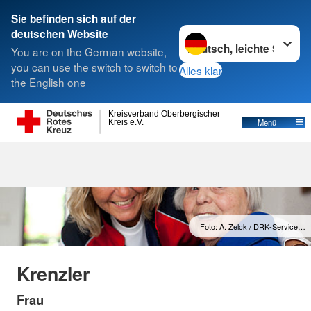
Sie befinden sich auf der
Sprache wechseln zu
deutschen Website
Suche
You are on the German website,
you can use the switch to switch to
Alles klar
the English one
Ambulante Pflege
Kreisverband Oberbergischer
Menü
Kreis e.V.
Foto: A. Zelck / DRK-Service…
Krenzler
Frau