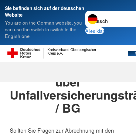
Sie befinden sich auf der deutschen
Sprache wechseln zu
Website
Suche
You are on the German website, you
can use the switch to switch to the
Alles klar
English one
Kostenübernahme über
Kreisverband Oberbergischer
Kreis e.V.
Unfallversicherungsträger/BG
Kostenübernahme
über
Unfallversicherungstr
/ BG
Sollten Sie Fragen zur Abrechnung mit den