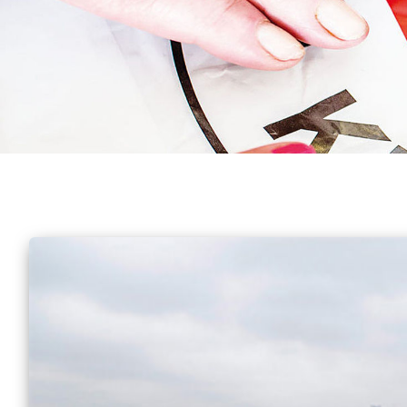
Wipperfeld
Waldbröl
Wiehl
Wipperfürth