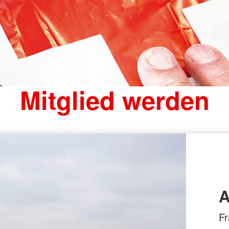
Ambulante Pflege
Spenden
Erste Hilfe
Erste Hilfe und Brandschutz
Kleiner Lebensretter
Erste Hilfe Online auf DRK.de
Mitglied werden
A
Fr