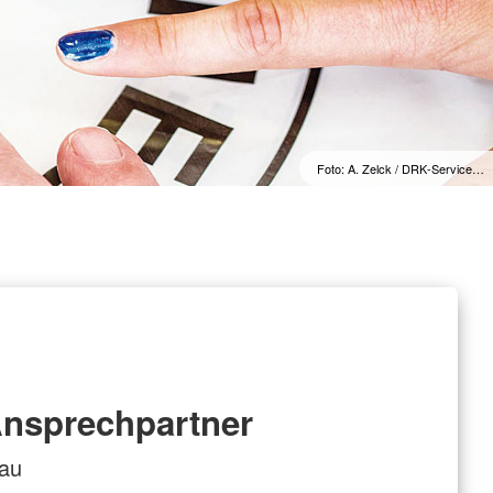
Leistungen von A-Z
Foto: A. Zelck / DRK-Service…
nsprechpartner
au