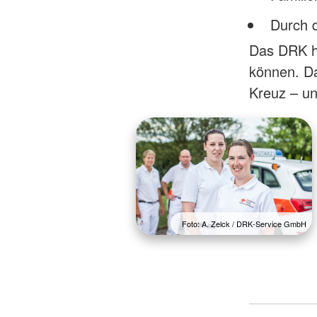
Durch 
Das DRK hi
können. Da
Kreuz – un
Foto: A. Zelck / DRK-Service GmbH