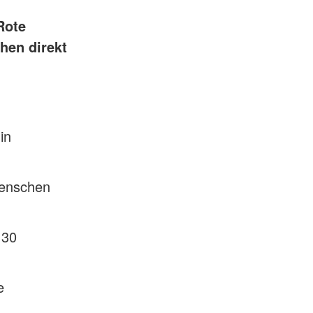
Rote
hen direkt
in
Menschen
 30
e