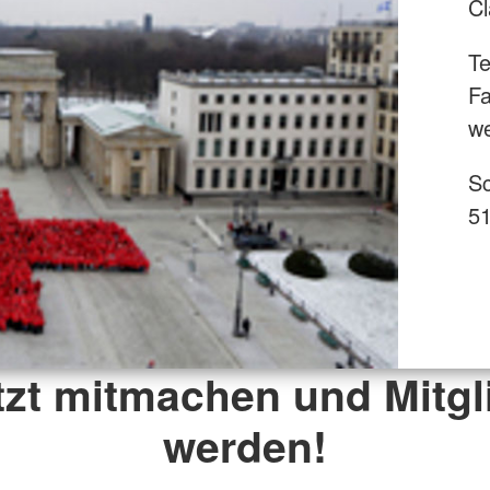
C
Te
Fa
w
Sc
51
tzt mitmachen und Mitgl
werden!