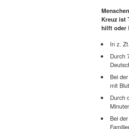
Menschen 
Kreuz ist
hilft oder 
In z. Z
Durch 7
Deutsc
Bei de
mit Blu
Durch 
Minute
Bei der
Famili