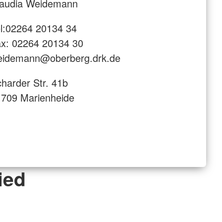
laudia Weidemann
l:02264 20134 34
x: 02264 20134 30
eidemann@oberberg.drk.de
harder Str. 41b
709 Marienheide
ied