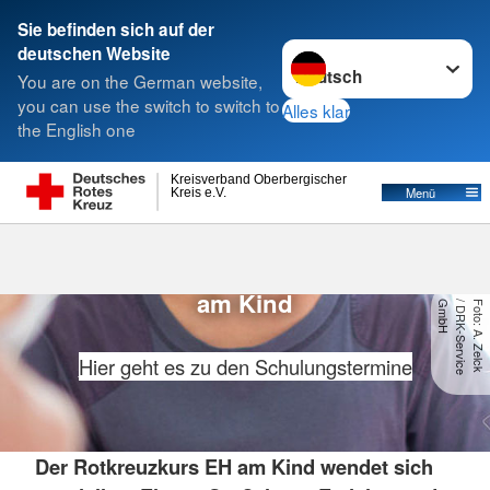
Sie befinden sich auf der
Sprache wechseln zu
deutschen Website
Suche
You are on the German website,
you can use the switch to switch to
Alles klar
the English one
Informationen zum Kurs
Kreisverband Oberbergischer
Menü
Kreis e.V.
Rotkreuz Erste Hilfe
am Kind
H
F
o
t
o
:
A
.
Z
e
lc
k
/
D
R
K
-
S
e
r
v
ic
e
G
m
b
Hier geht es zu den Schulungstermine
Der Rotkreuzkurs EH am Kind
wendet sich