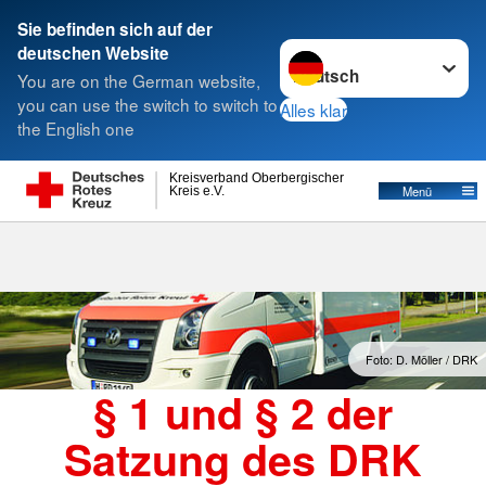
Sie befinden sich auf der
Sprache wechseln zu
deutschen Website
Suche
You are on the German website,
you can use the switch to switch to
Alles klar
the English one
Satzung
Kreisverband Oberbergischer
Menü
Kreis e.V.
Foto: D. Möller / DRK
§ 1 und § 2 der
Satzung des DRK