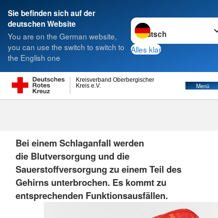
Sie befinden sich auf der
Sprache wechseln zu
deutschen Website
Suche
You are on the German website,
you can use the switch to switch to
Alles klar
the English one
Kreisverband Oberbergischer
Menü
Kreis e.V.
Schlaganfall
Bei einem Schlaganfall werden
die Blutversorgung und die
Sauerstoffversorgung zu einem Teil des
Gehirns unterbrochen. Es kommt zu
entsprechenden Funktionsausfällen.